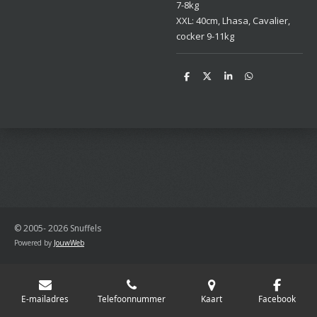
7-8kg
XXL: 40cm, Lhasa, Cavalier,
cocker 9-11kg
D
D
S
D
e
e
h
e
l
e
a
l
e
l
r
e
n
e
n
© 2005- 2026 Snuffels
Powered by
JouwWeb
E-mailadres
Telefoonnummer
Kaart
Facebook