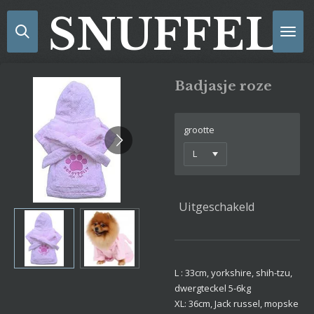
Ga
SNUFFELS
direct
naar
de
hoofdinhoud
Badjasje roze
grootte
Uitgeschakeld
L : 33cm, yorkshire, shih-tzu,
dwergteckel 5-6kg
XL: 36cm, Jack russel, mopske