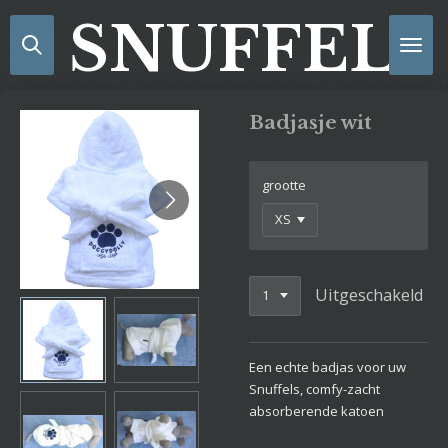
Ga
SNUFFELS
direct
naar
de
hoofdinhoud
Badjasje wit
grootte
Uitgeschakeld
Een echte badjas voor uw
Snuffels, comfy-zacht
absorberende katoen