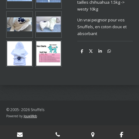
tailles chihuahua 1.5kg ->
westy 10kg
Un vrai peignoir pour vos
Snuffels, en coton doux et
absorbant
D
D
S
D
e
e
h
e
l
e
a
l
e
l
r
e
n
e
n
© 2005- 2026 Snuffels
Powered by
JouwWeb