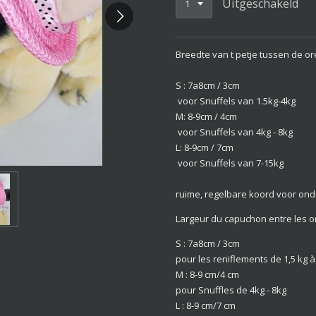
Uitgeschakeld
Breedte van t petje tussen de o
S : 7a8cm / 3cm
voor Snuffels van 1.5kg-4kg
M: 8-9cm / 4cm
voor Snuffels van 4kg - 8kg
L: 8-9cm / 7cm
voor Snuffels van 7-15kg
ruime, regelbare koord voor ond
Largeur du capuchon entre les ore
S : 7a8cm / 3cm
pour les reniflements de 1,5 kg à
M : 8-9 cm/4 cm
pour Snuffles de 4kg - 8kg
L : 8-9 cm/7 cm