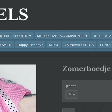
ELS
IJ - PRET A PORTER
MEE OP STAP - ACCOMPAGNER
THUIS - A L
LOWEEN
Happy Birthday !
KERST
CARNAVAL OUTFITS
CONTA
Zomerhoedje 
grootte