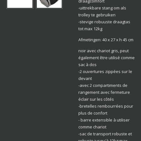
draagcomfort
-uittrekbare stang om als
trolley te gebruiken
-stevige robuuste draagtas
tot max 12kg
Afmetingen: 40 x 27 x h 45 cm
noir avec chariot gris, peut
également être utilisé comme
sac à dos
-2 ouvertures zippées sur le
devant
-avec 2 compartiments de
rangement avec fermeture
éclair sur les côtés
-bretelles rembourrées pour
plus de confort
- barre extensible à utiliser
comme chariot
-sac de transport robuste et
robuste jusqu'à 12kg max