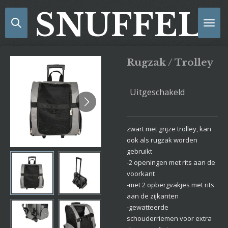
Ga
SNUFFELS
direct
naar
de
hoofdinhoud
Rugzak / Trolley
Uitgeschakeld
zwart met grijze trolley, kan
ook als rugzak worden
gebruikt
-2 openingen met rits aan de
voorkant
-met 2 opbergvakjes met rits
aan de zijkanten
-gewatteerde
schouderriemen voor extra