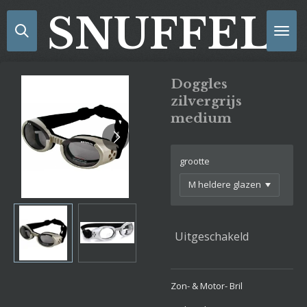
Ga
SNUFFELS
direct
naar
de
hoofdinhoud
Doggles
zilvergrijs
medium
grootte
Uitgeschakeld
Zon- & Motor- Bril