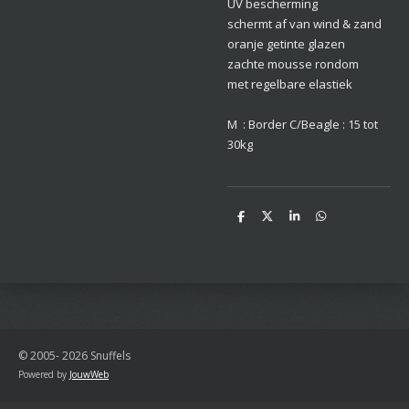
UV bescherming
schermt af van wind & zand
oranje getinte glazen
zachte mousse rondom
met regelbare elastiek
M : Border C/Beagle : 15 tot
30kg
D
D
S
D
e
e
h
e
l
e
a
l
e
l
r
e
n
e
n
© 2005- 2026 Snuffels
Powered by
JouwWeb