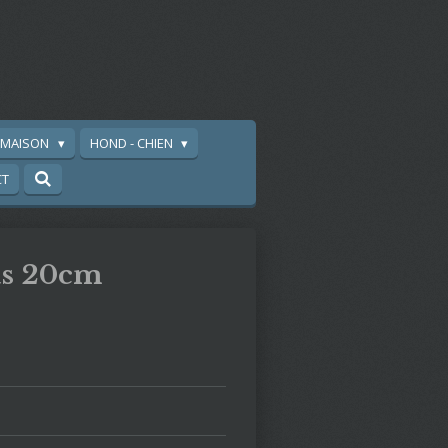
A MAISON
HOND - CHIEN
CT
as 20cm