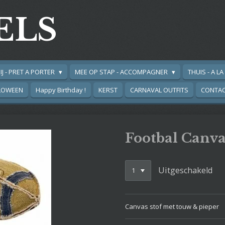
ELS
IJ - PRET A PORTER
MEE OP STAP - ACCOMPAGNER
THUIS - A L
LOWEEN
Happy Birthday !
KERST
CARNAVAL OUTFITS
CONTA
Footbal Canv
Uitgeschakeld
Canvas stof met touw & pieper