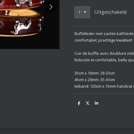
Uitgeschakeld
Buffelleder met zachte kalfslede
comfortabel, prachtige kwaliteit!
Cuir de buffle avec doublure int
Robuste et confortable, belle qua
35cm x 16mm: 28-33cm
45cm x 20mm: 35-41cm
leiband: 120cm x 15mm handvat
D
D
S
e
e
h
l
e
a
e
l
r
n
e