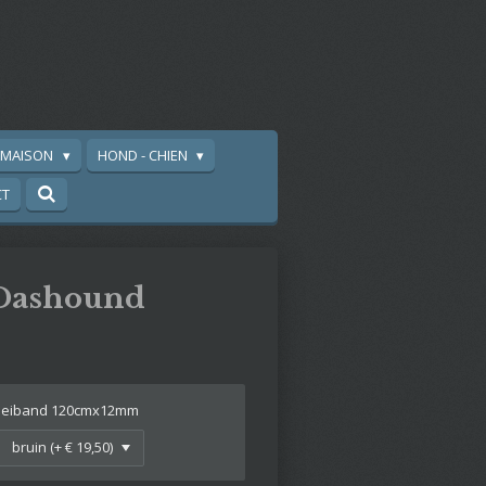
A MAISON
HOND - CHIEN
CT
 Dashound
leiband 120cmx12mm