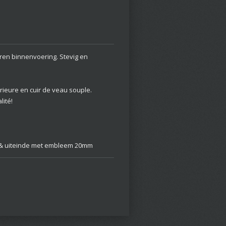
ren binnenvoering. Stevig en
érieure en cuir de veau souple.
lité!
 & uiteinde met embleem 20mm