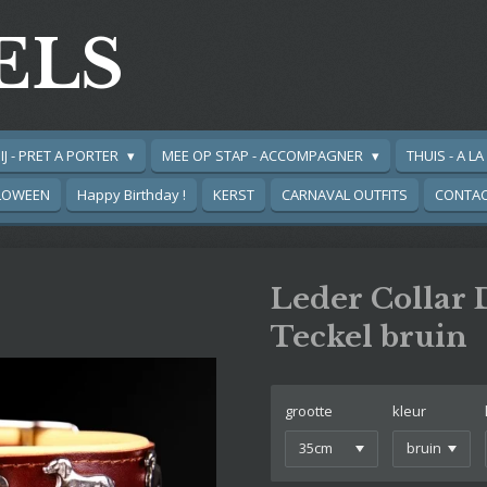
ELS
IJ - PRET A PORTER
MEE OP STAP - ACCOMPAGNER
THUIS - A L
LOWEEN
Happy Birthday !
KERST
CARNAVAL OUTFITS
CONTA
Leder Collar
Teckel bruin
grootte
kleur