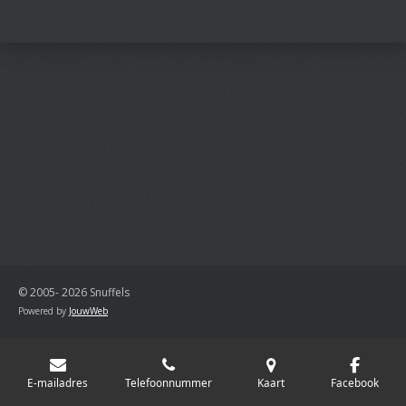
l
e
a
l
e
l
r
e
n
e
n
© 2005- 2026 Snuffels
Powered by
JouwWeb
E-mailadres
Telefoonnummer
Kaart
Facebook