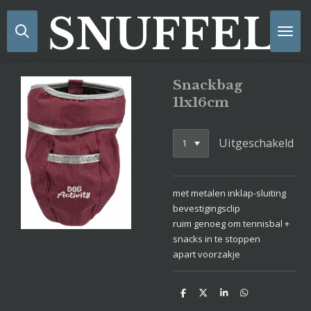
Ga
SNUFFELS
direct
naar
de
hoofdinhoud
Snackbag
11x16cm
Uitgeschakeld
met metalen inklap-sluiting
bevestigingsclip
ruim genoeg om tennisbal +
snacks in te stoppen
apart voorzakje
D
D
S
D
e
e
h
e