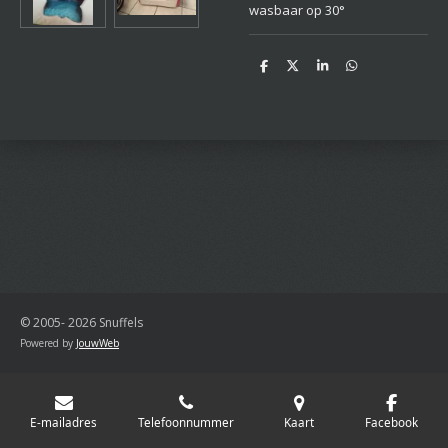
wasbaar op 30°
D
D
S
D
e
e
h
e
l
e
a
l
e
l
r
e
n
e
n
© 2005- 2026 Snuffels
Powered by
JouwWeb
E-mailadres
Telefoonnummer
Kaart
Facebook