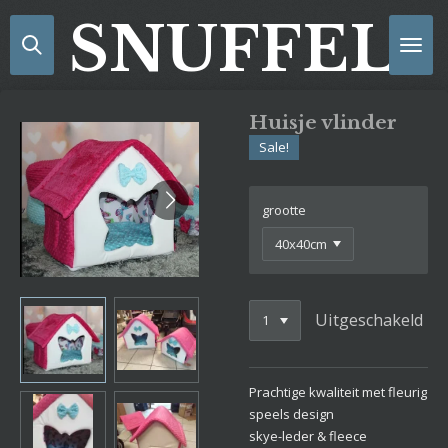
Ga
SNUFFELS
direct
naar
de
hoofdinhoud
Huisje vlinder
Sale!
grootte
Uitgeschakeld
Prachtige kwaliteit met fleurig
speels design
skye-leder & fleece