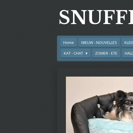
Ga
SNUFF
direct
naar
de
hoofdinhoud
Home
NIEUW - NOUVELLES
KLED
KAT - CHAT
ZOMER - ETE
HAL