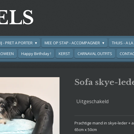
ELS
IJ - PRET A PORTER
MEE OP STAP - ACCOMPAGNER
THUIS - A L
LOWEEN
Happy Birthday !
KERST
CARNAVAL OUTFITS
CONTA
Sofa skye-lede
Uitgeschakeld
Prachtige mand in skye-leder + a
65cm x 50cm