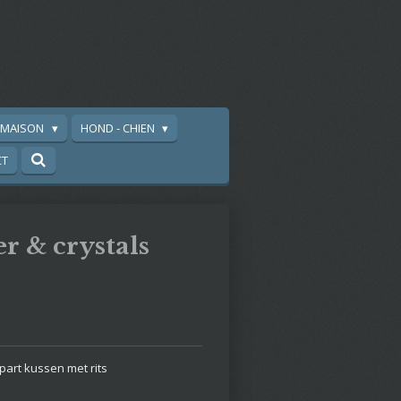
A MAISON
HOND - CHIEN
CT
r & crystals
part kussen met rits