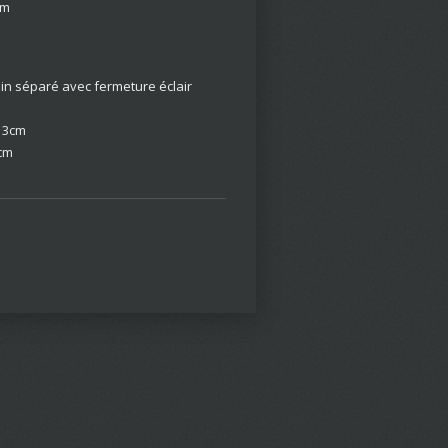
cm
in séparé avec fermeture éclair
: 3cm
2cm