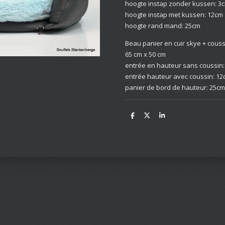
hoogte instap zonder kussen: 3
hoogte instap met kussen: 12cm
hoogte rand mand: 25cm
Beau panier en cuir skye + couss
65 cm x 50 cm
entrée en hauteur sans coussin
entrée hauteur avec coussin: 1
panier de bord de hauteur: 25cm
D
D
S
e
e
h
l
e
a
e
l
r
n
e