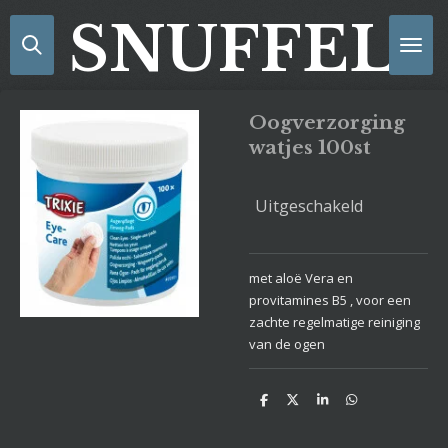
Ga
SNUFFELS
direct
naar
de
hoofdinhoud
Oogverzorging
watjes 100st
Uitgeschakeld
met aloë Vera en
provitamines B5 , voor een
zachte regelmatige reiniging
van de ogen
D
D
S
D
e
e
h
e
l
e
a
l
e
l
r
e