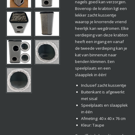
nagels goed kan verzorgen.
Bovenop de krabton ligt een
lekker zacht kussentje
waarop je knorrende vriend
heerlijk kan wegdromen. Elke
verdieping van deze krabton
heeft een ingang en vanaf
de tweede verdieping kan je
kat van binnenuit naar
benden klimmen. Een
speelplaats en een
slaapplek in één!
Inclusief zacht kussentje
Buitenkant is afgewerkt
met sisal
Speelplaats en slaapplek
in één
Afmeting: 40 x 40 x 76 cm
Kleur: Taupe