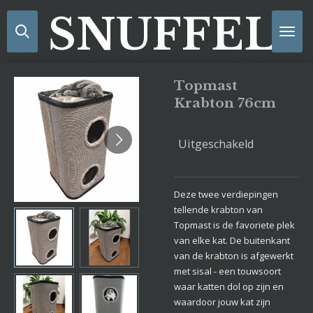
Ga
SNUFFELS
direct
naar
de
hoofdinhoud
Topmast
Krabton 76cm
Uitgeschakeld
Deze twee verdiepingen
tellende krabton van
Topmast is de favoriete plek
van elke kat. De buitenkant
van de krabton is afgewerkt
met sisal - een touwsoort
waar katten dol op zijn en
waardoor jouw kat zijn