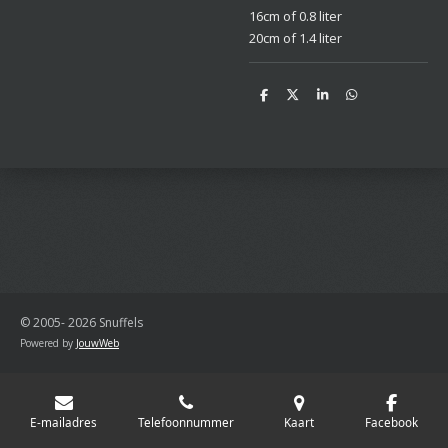
16cm of 0.8 liter
20cm of 1.4 liter
D
D
S
D
e
e
h
e
l
e
a
l
e
l
r
e
n
e
n
© 2005- 2026 Snuffels
Powered by
JouwWeb
E-mailadres
Telefoonnummer
Kaart
Facebook