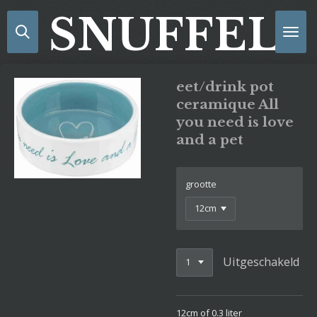
Ga
SNUFFELS
direct
naar
de
hoofdinhoud
eet/drink pot
ceramique All
you need is love
and a pet
grootte
Uitgeschakeld
12cm of 0.3 liter