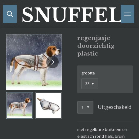
Ga
SNUFFELS
direct
naar
de
hoofdinhoud
regenjasje
doorzichtig
plastic
grootte
Uitgeschakeld
met regelbare buikriem en
elastisch rond hals, bruin