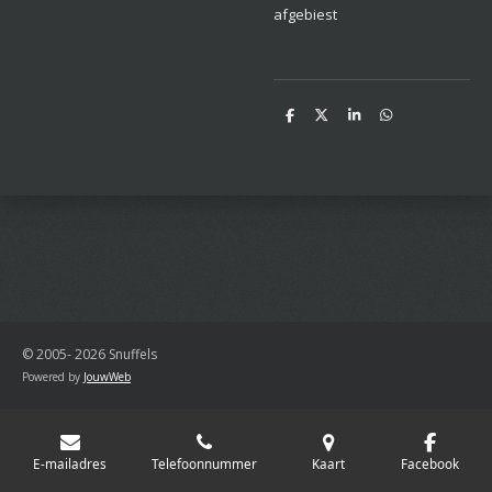
afgebiest
D
D
S
D
e
e
h
e
l
e
a
l
e
l
r
e
n
e
n
© 2005- 2026 Snuffels
Powered by
JouwWeb
E-mailadres
Telefoonnummer
Kaart
Facebook