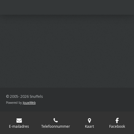
l
e
a
l
e
l
r
e
n
e
n
© 2005- 2026 Snuffels
Powered by
JouwWeb
E-mailadres
Telefoonnummer
Kaart
Facebook