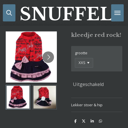
Ga
SNUFFELS
direct
naar
de
hoofdinhoud
kleedje red rock!
grootte
Uitgeschakeld
Lekker stoer & hip
D
D
S
D
e
e
h
e