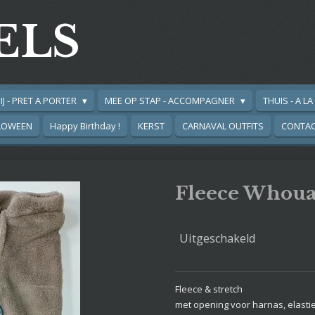
ELS
IJ - PRET A PORTER
MEE OP STAP - ACCOMPAGNER
THUIS - A L
LOWEEN
Happy Birthday !
KERST
CARNAVAL OUTFITS
CONTA
Fleece Whoua
Uitgeschakeld
Fleece & stretch
met opening voor harnas, elasti