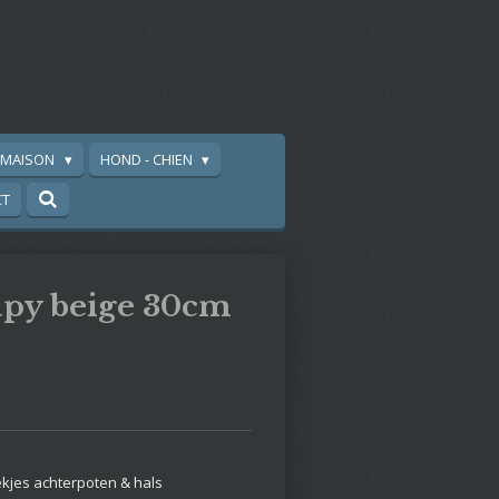
A MAISON
HOND - CHIEN
CT
py beige 30cm
ekjes achterpoten & hals